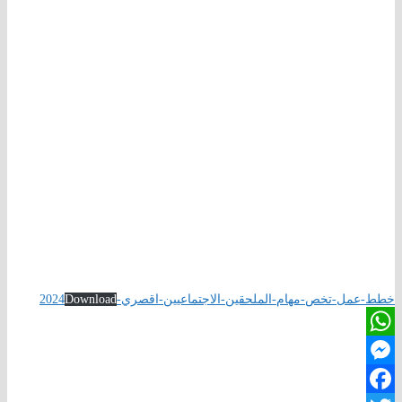
خطط-عمل-تخص-مهام-الملحقين-الاجتماعيين-اقصري-2024
Download
WhatsApp
Messenger