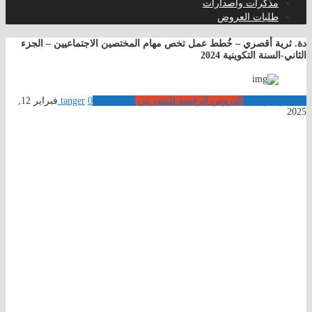
مذكرات واصدارات
طلبات العروض
دة. ثرية أقصري – خُطط عمل تخص مهام المختصين الاجتماعيين – الجزء
الثاني-السنة التكوينية 2024
التكوين عن بعد
الدروس الرقمية للمتدربين
مستجدات
0
tanger
فبراير 12,
2025