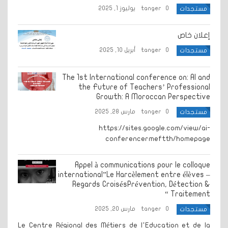
0
tanger
يوليوز 1, 2025
مستجدات
إعلان خاص
0
tanger
أبريل 10, 2025
مستجدات
The 1st International conference on: AI and
the Future of Teachers’ Professional
Growth: A Moroccan Perspective
0
tanger
مارس 28, 2025
مستجدات
https://sites.google.com/view/ai-
conferencermeftth/homepage
Appel à communications pour le colloque
international”Le Harcèlement entre élèves –
Regards CroisésPrévention, Détection &
Traitement “
0
tanger
مارس 20, 2025
مستجدات
Le Centre Régional des Métiers de l’Education et de la