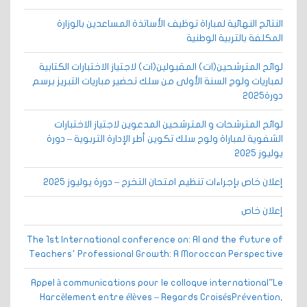
النتائج النهائية لمباراة توظيف الأساتذة المساعدين بالوزارة
المكلفة بالتربية الوطنية
لوائح المترشحين(ات) المقبولين(ات) لاجتياز الاختبارات الكتابية
لمباريات ولوج السنة الأولى من سلك تحضير مباريات التبريز برسم
دورة2025
لوائح المترشحات و المترشحين المدعوين لاجتياز الاختبارات
الشفوية لمباراة ولوج سلك تكوين أطر الإدارة التربوية – دورة
يوليوز 2025
إعلان خاص بإجراءات تنظيم امتحان التخرج – دورة يوليوز 2025
إعلان خاص
The 1st International conference on: AI and the Future of
Teachers’ Professional Growth: A Moroccan Perspective
Appel à communications pour le colloque international”Le
Harcèlement entre élèves – Regards CroisésPrévention,