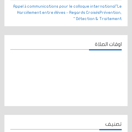
Appel à communications pour le colloque international”Le
Harcèlement entre élèves – Regards CroisésPrévention,
Détection & Traitement “
اوقات الصلاة
تصنيف