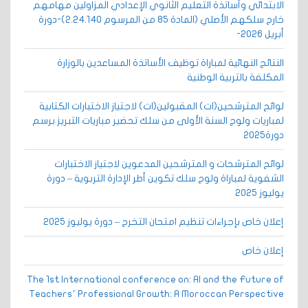
الابتدائي وأساتذة التعليم الثانوي الإعدادي المزاولين مهامهم
خارج سلكهم الأصلي (المادة 85 من المرسوم 2.24.140)-دورة
أبريل 2026-
النتائج النهائية لمباراة توظيف الأساتذة المساعدين بالوزارة
المكلفة بالتربية الوطنية
لوائح المترشحين(ات) المقبولين(ات) لاجتياز الاختبارات الكتابية
لمباريات ولوج السنة الأولى من سلك تحضير مباريات التبريز برسم
دورة2025
لوائح المترشحات و المترشحين المدعوين لاجتياز الاختبارات
الشفوية لمباراة ولوج سلك تكوين أطر الإدارة التربوية – دورة
يوليوز 2025
إعلان خاص بإجراءات تنظيم امتحان التخرج – دورة يوليوز 2025
إعلان خاص
The 1st International conference on: AI and the Future of
Teachers’ Professional Growth: A Moroccan Perspective