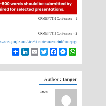
CRMEFTTH Conference – 1
CRMEFTTH Conference – 2
ps://sites.google.com/view/ai-conferencermeftth/homepage
inkedIn
hare
Email
Twitter
Facebook
Messenger
WhatsApp
Author :
tanger
tanger